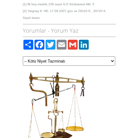
[1]
İlk beş madde,158 sayılı İLO Sözleşmesi Md. 5
[2]
Yargıtay 9. HD, 17.09.2007 gün ve 29103 E., 26743 K.
Sayılı kararı
Yorumlar
-
Yorum Yaz
Paylaş
Facebook
Twitter
Email
Gmail
LinkedIn